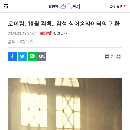
SNS 공유하기
메뉴 열기
페이스북
트위터
네이버
URL복사
글씨 작게보기
글씨 크게보기
로이킴, 10월 컴백.. 감성 싱어송라이터의 귀환
2024.09.25 07:37
랭킹뉴스
음악
K팝뉴스
가