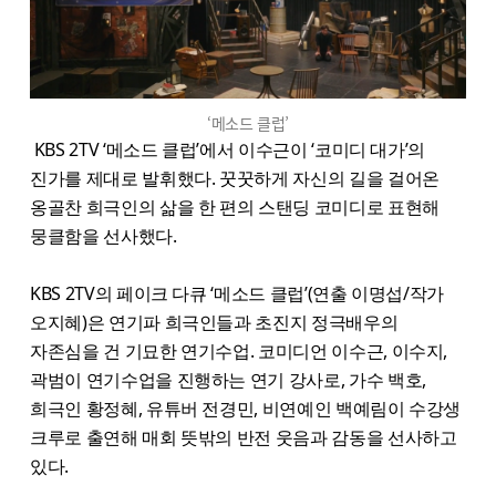
‘메소드 클럽’
KBS 2TV ‘메소드 클럽’에서 이수근이 ‘코미디 대가’의
진가를 제대로 발휘했다. 꿋꿋하게 자신의 길을 걸어온
옹골찬 희극인의 삶을 한 편의 스탠딩 코미디로 표현해
뭉클함을 선사했다.
KBS 2TV의 페이크 다큐 ‘메소드 클럽’(연출 이명섭/작가
오지혜)은 연기파 희극인들과 초진지 정극배우의
자존심을 건 기묘한 연기수업. 코미디언 이수근, 이수지,
곽범이 연기수업을 진행하는 연기 강사로, 가수 백호,
희극인 황정혜, 유튜버 전경민, 비연예인 백예림이 수강생
크루로 출연해 매회 뜻밖의 반전 웃음과 감동을 선사하고
있다.