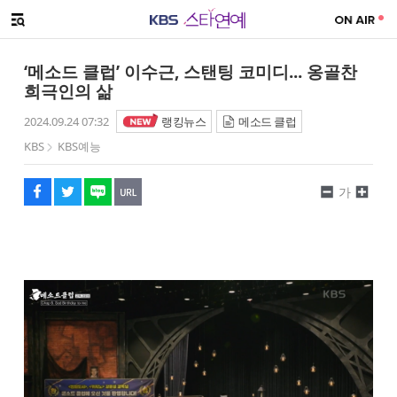
SNS 공유하기
메뉴 열기
페이스북
트위터
네이버
URL복사
글씨 작게보기
글씨 크게보기
‘메소드 클럽’ 이수근, 스탠팅 코미디... 옹골찬
희극인의 삶
2024.09.24 07:32
랭킹뉴스
메소드 클럽
KBS
KBS예능
가