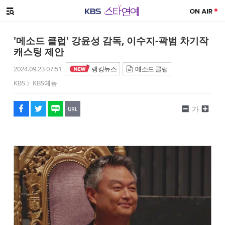
SNS 공유하기
메뉴 열기
페이스북
트위터
네이버
URL복사
글씨 작게보기
글씨 크게보기
'메소드 클럽' 강윤성 감독, 이수지-곽범 차기작
캐스팅 제안
2024.09.23 07:51
랭킹뉴스
메소드 클럽
KBS
KBS예능
가