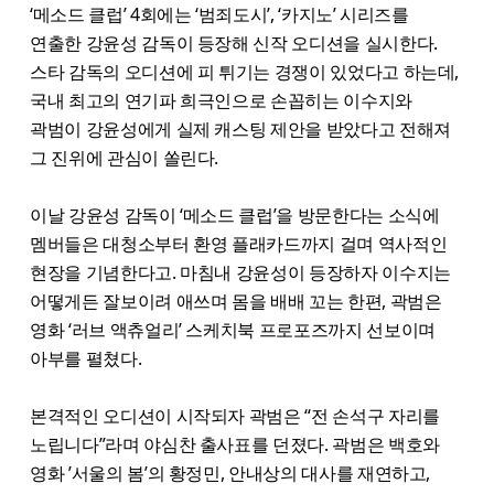
‘메소드 클럽’ 4회에는 ‘범죄도시’, ‘카지노’ 시리즈를
연출한 강윤성 감독이 등장해 신작 오디션을 실시한다.
스타 감독의 오디션에 피 튀기는 경쟁이 있었다고 하는데,
국내 최고의 연기파 희극인으로 손꼽히는 이수지와
곽범이 강윤성에게 실제 캐스팅 제안을 받았다고 전해져
그 진위에 관심이 쏠린다.
이날 강윤성 감독이 ‘메소드 클럽’을 방문한다는 소식에
멤버들은 대청소부터 환영 플래카드까지 걸며 역사적인
현장을 기념한다고. 마침내 강윤성이 등장하자 이수지는
어떻게든 잘보이려 애쓰며 몸을 배배 꼬는 한편, 곽범은
영화 ‘러브 액츄얼리’ 스케치북 프로포즈까지 선보이며
아부를 펼쳤다.
본격적인 오디션이 시작되자 곽범은 “전 손석구 자리를
노립니다”라며 야심찬 출사표를 던졌다. 곽범은 백호와
영화 ’서울의 봄’의 황정민, 안내상의 대사를 재연하고,