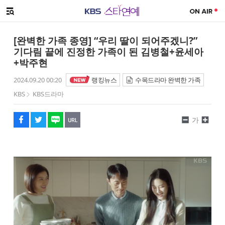
SNS 공유하기
메뉴 열기
페이스북
트위터
네이버
URL복사
글씨 작게보기
글씨 크게보기
[완벽한 가족 종영] “우리 딸이 되어주겠니?”
기다림 끝에 진정한 가족이 된 김병철+윤세아
+박주현
2024.09.20 00:20
랭킹뉴스
수목드라마 완벽한 가족
KBS
KBS드라마
가