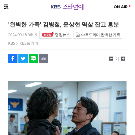
SNS 공유하기
메뉴 열기
페이스북
트위터
네이버
URL복사
글씨 작게보기
글씨 크게보기
'완벽한 가족' 김병철, 윤상현 멱살 잡고 흥분
2024.09.18 06:19
랭킹뉴스
수목드라마 완벽한 가족
KBS
KBS드라마
가