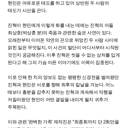
현민은 여유로운 태도를 하고 있어 상반된 두 사람의
태도가 시선을 끈다.
진혁이 현민에게 이렇게 화를 내는 데에는 진혁의 아들
최상호(박상훈 분)의 죽음과 관련한 숨은 사연이 있다.
오래전부터 이어온 악연의 끈으로 뒤엉킨 두 사람 사이에
얽힌 일은 무엇일지, 이 사건의 발단이 어디서부터 시작된
것인지 궁금해진다. 이후 진혁은 씻을 수 없는 상처를 입게
된다고 해 그의 가슴 아픈 이야기에도 이목이 집중된다.
이로 인해 한 치의 양보도 없는 팽팽한 신경전을 벌여왔던
진혁과 현민은 서로를 향해 최후의 칼날을 겨눈다. 어느
때보다 흥분을 감추지 못하는 진혁과 계속해서 악행을
저질러왔던 현민이 어떤 결말을 내리게 될지 귀추가
주목된다.
이와 관련 ‘완벽한 가족’ 제작진은 “최종회까지 단 2회만을