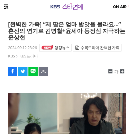
SNS 공유하기
메뉴 열기
페이스북
트위터
네이버
URL복사
글씨 작게보기
글씨 크게보기
[완벽한 가족] “제 딸은 엄마 밥맛을 몰라요...”
혼신의 연기로 김병철+윤세아 동정심 자극하는
윤상현
2024.09.12 23:26
랭킹뉴스
수목드라마 완벽한 가족
KBS
KBS드라마
가