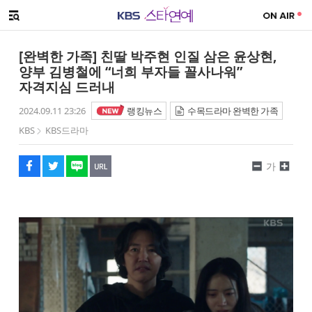
SNS 공유하기
메뉴 열기
페이스북
트위터
네이버
URL복사
글씨 작게보기
글씨 크게보기
[완벽한 가족] 친딸 박주현 인질 삼은 윤상현,
양부 김병철에 “너희 부자들 꼴사나워”
자격지심 드러내
2024.09.11 23:26
랭킹뉴스
수목드라마 완벽한 가족
KBS
KBS드라마
가