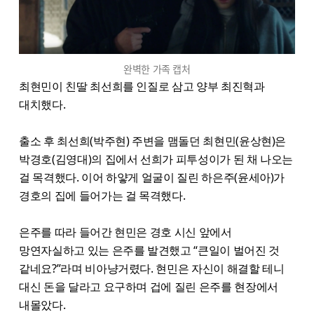
완벽한 가족 캡처
최현민이 친딸 최선희를 인질로 삼고 양부 최진혁과
대치했다.
출소 후 최선희(박주현) 주변을 맴돌던 최현민(윤상현)은
박경호(김영대)의 집에서 선희가 피투성이가 된 채 나오는
걸 목격했다. 이어 하얗게 얼굴이 질린 하은주(윤세아)가
경호의 집에 들어가는 걸 목격했다.
은주를 따라 들어간 현민은 경호 시신 앞에서
망연자실하고 있는 은주를 발견했고 “큰일이 벌어진 것
같네요?”라며 비아냥거렸다. 현민은 자신이 해결할 테니
대신 돈을 달라고 요구하며 겁에 질린 은주를 현장에서
내몰았다.