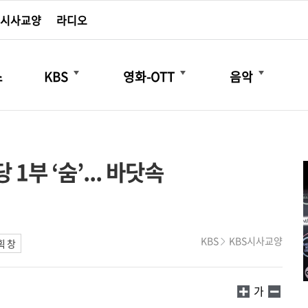
시사교양
라디오
더보기
더보기
더보기
스
KBS
영화-OTT
음악
1부 ‘숨’... 바닷속
KBS
KBS시사교양
획 창
가