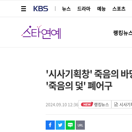
메뉴 열기
KBS
뉴스
드라마
예능
스포츠
스타연예
랭킹뉴
페이스북
트위터
네이버
URL복사
글씨 작게보기
글씨 크게보기
'시사기획창' 죽음의 바당 
'죽음의 덫' 폐어구
2024.09.10 12:36
랭킹뉴스
시사기