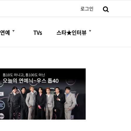
검색
로그인
더보기
더보기
연예
TVs
스타★인터뷰