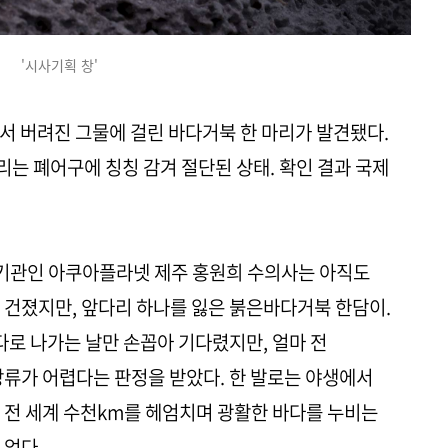
'시사기획 창'
에서 버려진 그물에 걸린 바다거북 한 마리가 발견됐다.
는 폐어구에 칭칭 감겨 절단된 상태. 확인 결과 국제
료기관인 아쿠아플라넷 제주 홍원희 수의사는 아직도
 건졌지만, 앞다리 하나를 잃은 붉은바다거북 한담이.
다로 나가는 날만 손꼽아 기다렸지만, 얼마 전
가 어렵다는 판정을 받았다. 한 발로는 야생에서
 전 세계 수천km를 헤엄치며 광활한 바다를 누비는
 없다.