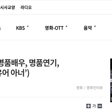
시사교양
라디오
더보기
더보기
더보기
스
KBS
영화-OTT
음악
“명품배우, 명품연기,
어 아너’)
영화
영화인터뷰
가