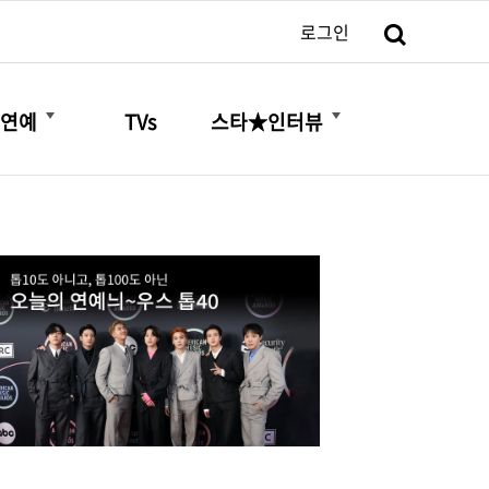
검색
로그인
더보기
더보기
연예
TVs
스타★인터뷰