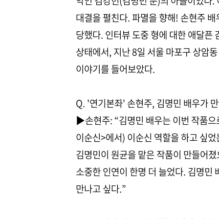
악인 김강헌(김명민 분)의 아들이었다.
대결을 펼친다. 파멸을 향해! 손현주 배
당했다. 인터뷰 도중 형에 대한 애달픈 
상태에서, 지난 8일 서울 마포구 상암
이야기를 들어보았다.
Q. '연기본좌' 손현주, 김명민 배우가 
▶손현주: “김명민 배우는 이번 작품으로
이순신>에서) 이순신 역할을 하고 싶었는
김명민이 원균을 맡은 작품이 만들어졌으
소중한 인연이 한명 더 늘었다. 김명민 
만나고 싶다.”