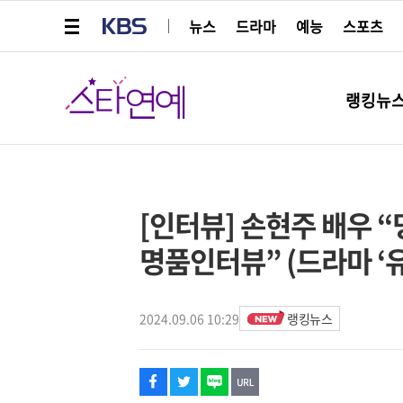
메뉴 열기
KBS
뉴스
드라마
예능
스포츠
스타연예
랭킹뉴
페이스북
트위터
네이버
URL복사
글씨 작게보기
글씨 크게보기
스타박스
[인터뷰] 손현주 배우 
명품인터뷰” (드라마 ‘유
2024.09.06 10:29
랭킹뉴스