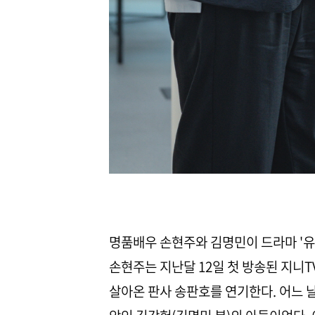
명품배우 손현주와 김명민이 드라마 '유
손현주는 지난달 12일 첫 방송된 지니T
살아온 판사 송판호를 연기한다. 어느 