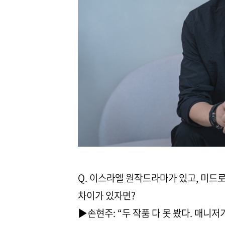
Q. 이스라엘 원작드라마가 있고, 미드로
차이가 있자면?
▶손현주: “두 작품 다 못 봤다. 매니