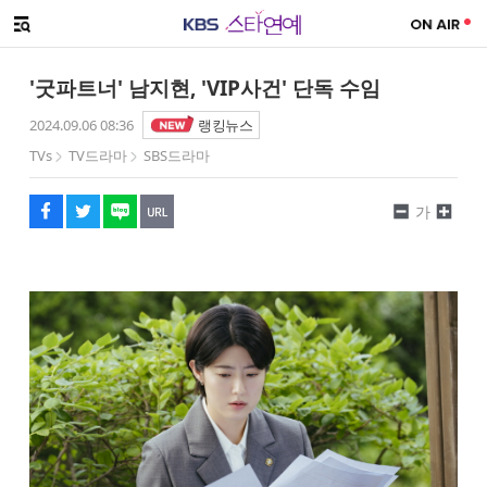
SNS 공유하기
해시태그
메뉴 열기
페이스북
트위터
네이버
URL복사
글씨 작게보기
글씨 크게보기
'굿파트너' 남지현, 'VIP사건' 단독 수임
2024.09.06 08:36
랭킹뉴스
TVs
TV드라마
SBS드라마
가