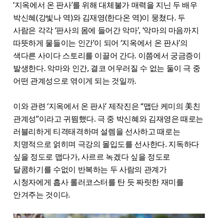
‘지옥에서 온 판사’를 위해 대체불가 매력을 지닌 두 배우
박신혜(강빛나 역)와 김재영(한다온 역)이 뭉쳤다. 두
사람은 각각 ‘판사의 몸에 들어간 악마’, ‘악마의 마음까지
따뜻하게 물들이는 인간’이 되어 ‘지옥에서 온 판사’의
색다른 사이다 스토리를 이끌어 간다. 이쯤에서 궁금증이
발생한다. 악마와 인간, 결코 어우러질 수 없는 둘이 극 중
어떤 관계성으로 엮이게 되는 것일까.
이와 관련 ‘지옥에서 온 판사’ 제작진은 “맵단 케미의 美친
관계성”이라고 귀띔했다. 극 중 박신혜와 김재영은 때로는
러블리하게 티격태격하며 설렘을 선사하고 때로는
치명적으로 얽히며 극강의 몰입도를 선사한다. 지독하다
싶을 정도로 맵다가, 사르르 녹겠다 싶을 정도로
달콤하기를 수없이 반복하는 두 사람의 관계가
시청자에게 흡사 롤러코스터를 탄 듯 짜릿한 재미를
안겨주는 것이다.