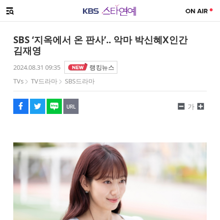
SNS 공유하기
해시태그
메뉴 열기
페이스북
트위터
네이버
URL복사
글씨 작게보기
글씨 크게보기
SBS ‘지옥에서 온 판사’.. 악마 박신혜X인간
김재영
2024.08.31 09:35
랭킹뉴스
TVs
TV드라마
SBS드라마
가