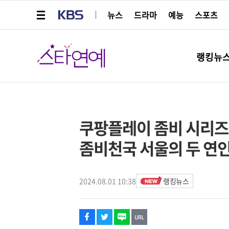
메뉴 열기
KBS
뉴스
드라마
예능
스포츠
스타연예
랭킹뉴
페이스북
트위터
네이버
URL복사
글씨 작게보기
글씨 크게보기
해시태그
스타박스
쿠팡플레이 좀비 시리즈 
좀비천국 서울의 두 연
2024.08.01 10:38
랭킹뉴스