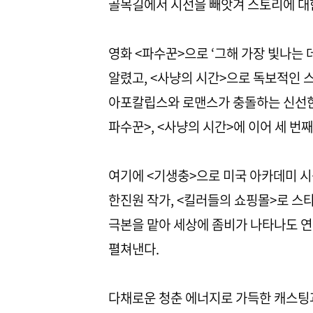
골목길에서 시선을 빼앗겨 스토리에 대한
영화 <파수꾼>으로 ‘그해 가장 빛나는
알렸고, <사냥의 시간>으로 독보적인
아포칼립스와 로맨스가 충돌하는 신선한
파수꾼>, <사냥의 시간>에 이어 세 번
여기에 <기생충>으로 미국 아카데미 
한진원 작가, <킬러들의 쇼핑몰>로 
극본을 맡아 세상에 좀비가 나타나도 
펼쳐낸다.
다채로운 청춘 에너지로 가득한 캐스팅과