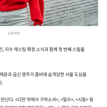
뉴토피아
, 지수 캐스팅 확정 소식과 함께 첫 번째 스틸을
재윤과 곰신 영주가 좀비에 습격당한 서울 도심을
.
난다. <다만 악에서 구하소서>, <밀수>, <시동> 등