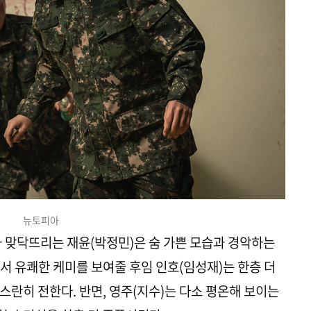
뉴토피아
와 맞닥뜨리는 재윤(박정민)은 숨 가쁜 모습과 경악하는
서 유쾌한 케미를 보여줄 후임 인호(임성재)는 한층 더
스란히 전한다. 반면, 영주(지수)는 다소 평온해 보이는