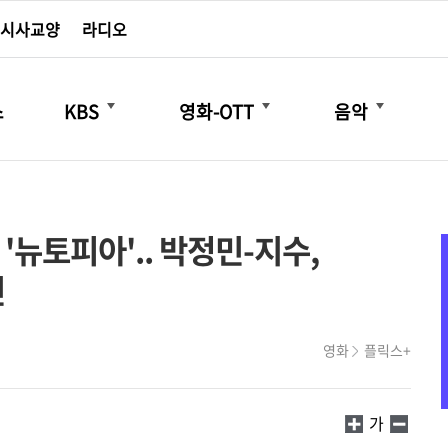
시사교양
라디오
더보기
더보기
더보기
스
KBS
영화-OTT
음악
'뉴토피아'.. 박정민-지수,
인
영화
플릭스+
가