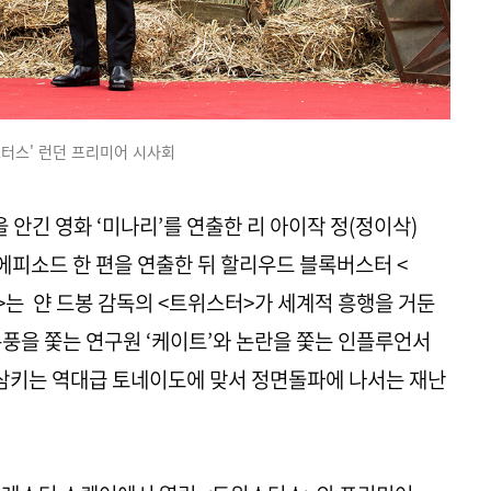
스터스' 런던 프리미어 시사회
안긴 영화 ‘미나리’를 연출한 리 아이작 정(정이삭)
피소드 한 편을 연출한 뒤 할리우드 블록버스터 <
는 얀 드봉 감독의 <트위스터>가 세계적 흥행을 거둔
폭풍을 쫓는 연구원 ‘케이트’와 논란을 쫓는 인플루언서
어삼키는 역대급 토네이도에 맞서 정면돌파에 나서는 재난