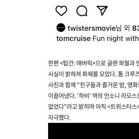
한편 <탑건: 매버릭>으로 글렌 파월과
사실이 밝혀져 화제를 모았다. 톰 크루
사진과 함께 “친구들과 즐거운 밤, 영
이끌어냈다. ‘하비’ 역의 안소니 라모스
없었다”라고 밝히며 아직 <트위스터스
자극했다.