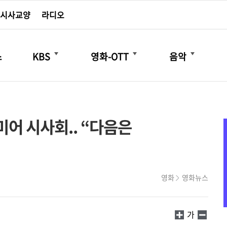
시사교양
라디오
더보기
더보기
더보기
스
KBS
영화-OTT
음악
미어 시사회.. “다음은
영화
영화뉴스
가