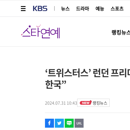
메뉴 열기
KBS
뉴스
드라마
예능
스포츠
스타연예
랭킹뉴
페이스북
트위터
네이버
URL복사
글씨 작게보기
글씨 크게보기
해시태그
스타박스
‘트위스터스’ 런던 프리
한국”
2024.07.31 10:43
랭킹뉴스