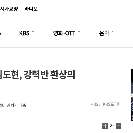
시사교양
라디오
더보기
더보기
더보기
스
KBS
영화-OTT
음악
김도현, 강력반 환상의
KBS
KBS드라마
라마 완벽한 가족
가