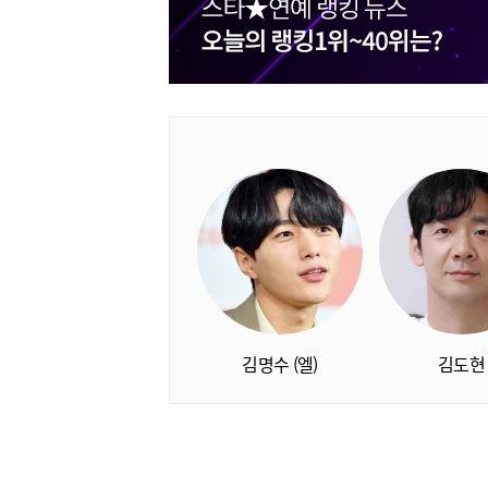
김명수 (엘)
김도현