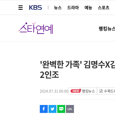
메뉴 열기
KBS
뉴스
드라마
예능
스포츠
스타연예
랭킹뉴
페이스북
트위터
네이버
URL복사
글씨 작게보기
글씨 크게보기
스타박스
'완벽한 가족' 김명수X
2인조
2024.07.31 06:00
랭킹뉴스
수목드