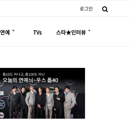
검색
로그인
더보기
더보기
연예
TVs
스타★인터뷰