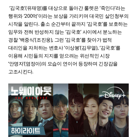
‘김국호’(유재명)를 대상으로 돌아간 룰렛은 ‘죽인다’라는
행위와 ‘200억’이라는 보상을 가리키며 대국민 살인청부의
시작을 알린다. 출소 순간부터 끝까지 ‘김국호’를 보호하는
임무와 전혀 반성하지 않는 ‘김국호’ 사이에서 분노하는
경찰 ‘백중식’(조진웅), 그런 ‘김국호’를 찾아가 법적
대리인을 자처하는 변호사 ‘이상봉’(김무열), ‘김국호’를
이용해 시민들의 지지를 얻으려는 위선적인 시장
‘안명자’(염정아)의 모습이 연이어 등장하며 긴장감을
고조시킨다.