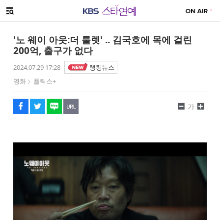
SNS 공유하기
해시태그
메뉴 열기
페이스북
트위터
네이버
URL복사
글씨 작게보기
글씨 크게보기
'노 웨이 아웃:더 룰렛' .. 김국호에 목에 걸린
200억, 출구가 없다
2024.07.29 17:28
랭킹뉴스
영화
플릭스+
가