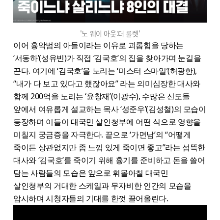
'노 웨이 아웃:더 룰렛'
이어 흉악범의 아들이라는 이유로 괴롭힘을 당하는
‘서동하’(성유빈)가 직접 ‘김국호’의 집을 찾아가며 눈길을
끈다. 여기에 ‘김국호’을 노리는 ‘미스터 스마일’(허광한),
“내가 다 보고 있다고 했잖아요” 라는 의미심장한 대사와
함께 200억을 노리는 ‘윤창재’(이광수), 수많은 신도들
앞에서 여유롭게 설교하는 목사 ‘성준우’(김성철)의 모습이
등장하며 이들이 대국민 살인청부에 어떤 식으로 영향을
미칠지 궁금증을 자극한다. 끝으로 ‘가면남’의 “어떻게
죽이든 상관없지만 좀 느낌 있게 죽이면 좋고”라는 섬뜩한
대사와 ‘김국호’를 죽이기 위해 흉기를 준비하고 돈을 쓸어
담는 사람들의 모습은 앞으로 휘몰아칠 대국민
살인청부의 거대한 스케일과 무자비한 인간의 모습을
암시하며 시청자들의 기대를 한껏 끌어올린다.