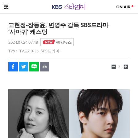
SNS 공유하기
해시태그
메뉴 열기
페이스북
트위터
네이버
URL복사
글씨 작게보기
글씨 크게보기
고현정-장동윤, 변영주 감독 SBS드라마
‘사마귀’ 캐스팅
2024.07.24 07:43
랭킹뉴스
TVs
TV드라마
SBS드라마
가