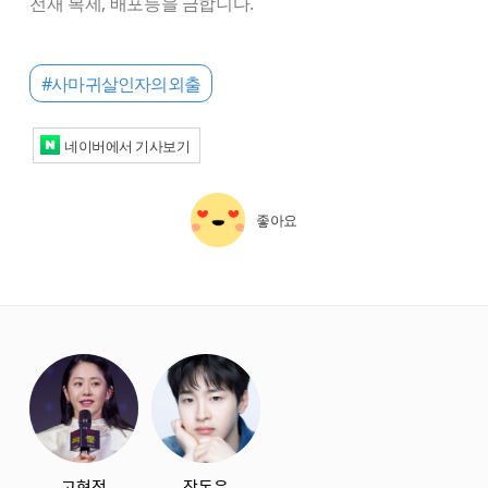
전재 복제, 배포등을 금합니다.
#사마귀살인자의외출
네이버에서 기사보기
좋아요
starbox
고현정
장동윤