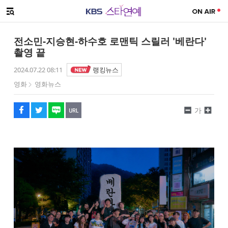
SNS 공유하기
해시태그
메뉴 열기
페이스북
트위터
네이버
URL복사
글씨 작게보기
글씨 크게보기
전소민-지승현-하수호 로맨틱 스릴러 '베란다'
촬영 끝
2024.07.22 08:11
랭킹뉴스
영화
영화뉴스
가