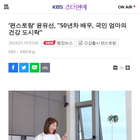
SNS 공유하기
메뉴 열기
페이스북
트위터
네이버
URL복사
글씨 작게보기
글씨 크게보기
‘편스토랑’ 윤유선, "50년차 배우, 국민 엄마의
건강 도시락"
2024.07.19 07:45
랭킹뉴스
신상출시 편스토랑
KBS
KBS예능
가