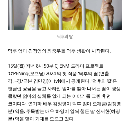
덕후의 딸
덕후 엄마 김정영의 좌충우돌 덕후 생활이 시작된다.
15일(월) 저녁 8시 50분 CJ ENM 드라마 프로젝트
‘O’PENing(오프닝) 2024’의 첫 작품 ‘덕후의 딸’(연출
김나경/극본 김민영)이 tvN에서 공개된다. ‘덕후의 딸’은
팬클럽 공금을 들고 사라진 엄마를 찾아 나서는 딸이 평생
몰랐던 엄마의 실체를 알게 되는 이야기를 그린 휴먼
코미디다. 연기파 배우 김정영이 덕후 엄마 오재금(김정영
분) 역을, 주목받는 배우 하영이 일찍 철든 딸 신서현(하영
분) 역을 맡아 기대를 모으고 있다.