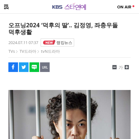
SNS 공유하기
해시태그
메뉴 열기
페이스북
트위터
네이버
URL복사
글씨 작게보기
글씨 크게보기
오프닝2024 ‘덕후의 딸’.. 김정영, 좌충우돌
덕후생활
2024.07.11 07:37
랭킹뉴스
TVs
TV드라마
tvN드라마
가