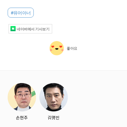
#유어아너
네이버에서 기사보기
좋아요
starbox
손현주
김명민