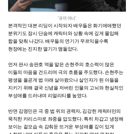
‘유어 아너’
본격적인 대본 리딩이 시작되자 배우들은 화기애애했던
분위기도 잠시 단숨에 캐릭터와 상황 속에 깊게 몰입해
합을 맞춰 나갔다. 배우들의 연기가 무르익을수록
현장에는 진지한 열기가 맴돌았다.
먼저 판사 송판호 역을 맡은 손현주의 호소력이 많은
이들의 마음을 건드리며 극의 흐름을 주도했다. 손현주는
평생을 올곧게 법 아래 살아왔으나 살인자가 된 아들을
지키기 위해 결국 신념을 저버린 인물의 고뇌와 현실적인
부성애를 드러내며 리얼리티를 높였다.
반면 김명민은 극 중 법 위의 권력자, 김강헌 캐릭터만의
묵직한 카리스마로 좌중을 압도했다. 특히 차갑고 냉정해
보이는 겉모습 속 감춰둔 뜨거운 부성애를 깊이 있게