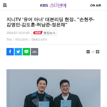
SNS 공유하기
해시태그
메뉴 열기
페이스북
트위터
네이버
URL복사
글씨 작게보기
글씨 크게보기
지니TV '유어 아너' 대본리딩 현장.. "손현주-
김명민-김도훈-허남준-정은채"
2024.07.10 07:43
랭킹뉴스
TVs
TV드라마
ENA드라마
가