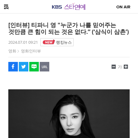
SNS 공유하기
해시태그
메뉴 열기
페이스북
트위터
네이버
URL복사
글씨 작게보기
글씨 크게보기
[인터뷰] 티파니 영 "누군가 나를 믿어주는
것만큼 큰 힘이 되는 것은 없다.” (‘삼식이 삼촌’)
2024.07.01 09:21
랭킹뉴스
영화
영화인터뷰
가