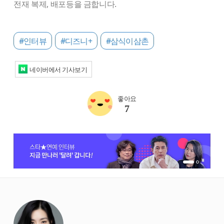
전재 복제, 배포등을 금합니다.
#인터뷰
#디즈니+
#삼식이삼촌
네이버에서 기사보기
좋아요
7
1번 배너 보기
2번 배너 보기
starbox