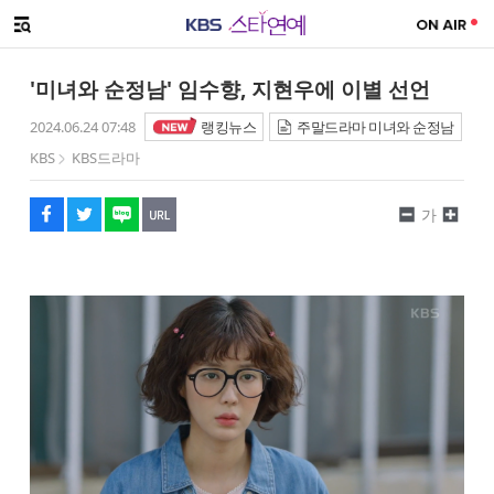
SNS 공유하기
메뉴 열기
페이스북
트위터
네이버
URL복사
글씨 작게보기
글씨 크게보기
'미녀와 순정남' 임수향, 지현우에 이별 선언
2024.06.24 07:48
랭킹뉴스
주말드라마 미녀와 순정남
KBS
KBS드라마
가