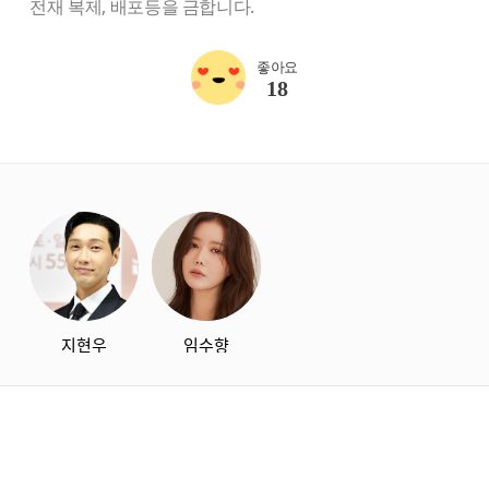
전재 복제, 배포등을 금합니다.
좋아요
18
starbox
지현우
임수향