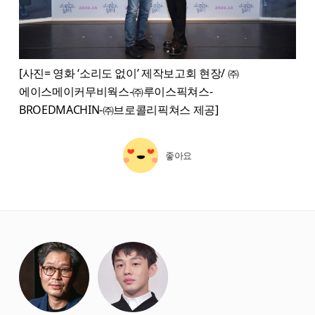
[사진= 영화 ‘소리도 없이’ 제작보고회 현장/ ㈜
에이스메이커무비웍스-㈜루이스픽쳐스-
BROEDMACHIN-㈜브로콜리픽쳐스 제공]
좋아요
starbox