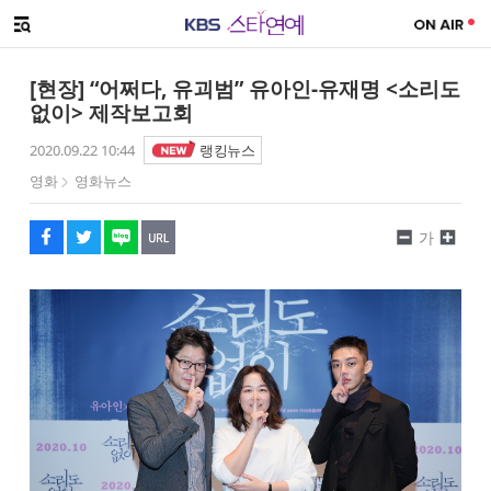
SNS 공유하기
메뉴 열기
페이스북
트위터
네이버
URL복사
글씨 작게보기
글씨 크게보기
[현장] “어쩌다, 유괴범” 유아인-유재명 <소리도
없이> 제작보고회
2020.09.22 10:44
랭킹뉴스
영화
영화뉴스
가