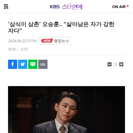
SNS 공유하기
해시태그
메뉴 열기
페이스북
트위터
네이버
URL복사
글씨 작게보기
글씨 크게보기
'삼식이 삼촌' 오승훈.. "살아남은 자가 강한
자다"
2024.06.22 07:54
랭킹뉴스
연예
스타
가