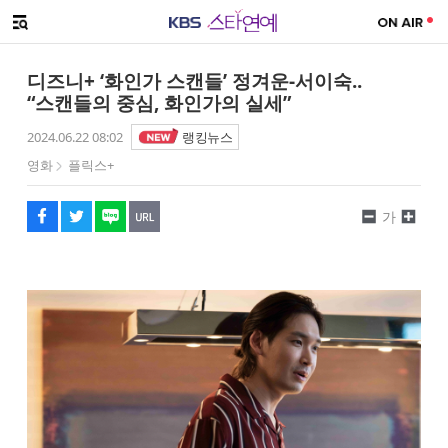
SNS 공유하기
해시태그
메뉴 열기
페이스북
트위터
네이버
URL복사
글씨 작게보기
글씨 크게보기
디즈니+ ‘화인가 스캔들’ 정겨운-서이숙..
“스캔들의 중심, 화인가의 실세”
2024.06.22 08:02
랭킹뉴스
영화
플릭스+
가