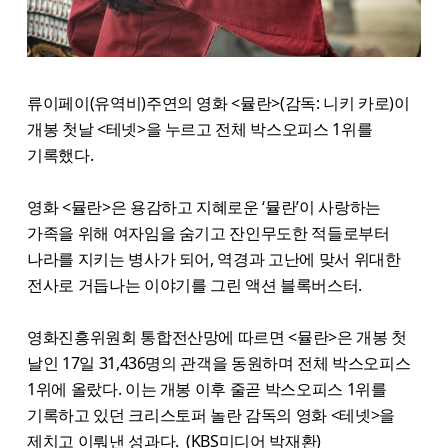
류이페이(유역비)주연의 영화 <뮬란>(감독: 니키 카로)이
개봉 첫날 <테넷>을 누르고 전체 박스오피스 1위를
기록했다.
영화 <뮬란>은 용감하고 지혜로운 ‘뮬란’이 사랑하는
가족을 위해 여자임을 숨기고 잔인무도한 적들로부터
나라를 지키는 병사가 되어, 역경과 고난에 맞서 위대한
전사로 거듭나는 이야기를 그린 액션 블록버스터.
영화진흥위원회 통합전산망에 따르면 <뮬란>은 개봉 첫
날인 17일 31,436명의 관객을 동원하며 전체 박스오피스
1위에 올랐다. 이는 개봉 이후 줄곧 박스오피스 1위를
기록하고 있던 크리스토퍼 놀란 감독의 영화 <테넷>을
제치고 이뤄낸 성과다. (KBS미디어 박재환)