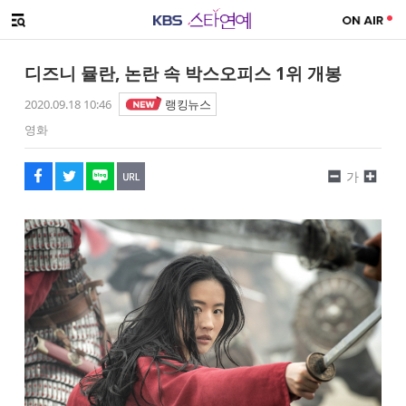
SNS 공유하기
해시태그
메뉴 열기
페이스북
트위터
네이버
URL복사
글씨 작게보기
글씨 크게보기
디즈니 뮬란, 논란 속 박스오피스 1위 개봉
2020.09.18 10:46
랭킹뉴스
영화
가