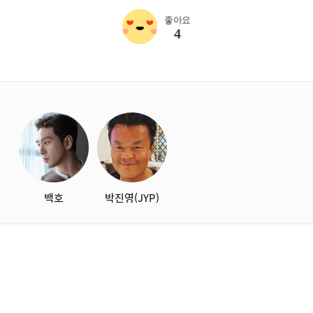
좋아요
4
starbox
백호
박진영(JYP)