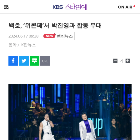
SNS 공유하기
해시태그
메뉴 열기
페이스북
트위터
네이버
URL복사
글씨 작게보기
글씨 크게보기
백호, ‘위콘페’서 박진영과 합동 무대
2024.06.17 09:38
랭킹뉴스
음악
K팝뉴스
가