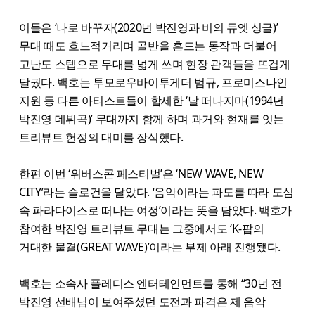
이들은 ‘나로 바꾸자(2020년 박진영과 비의 듀엣 싱글)’
무대 때도 흐느적거리며 골반을 흔드는 동작과 더불어
고난도 스텝으로 무대를 넓게 쓰며 현장 관객들을 뜨겁게
달궜다. 백호는 투모로우바이투게더 범규, 프로미스나인
지원 등 다른 아티스트들이 합세한 ‘날 떠나지마(1994년
박진영 데뷔곡)’ 무대까지 함께 하며 과거와 현재를 잇는
트리뷰트 헌정의 대미를 장식했다.
한편 이번 ‘위버스콘 페스티벌’은 ‘NEW WAVE, NEW
CITY’라는 슬로건을 달았다. ‘음악이라는 파도를 따라 도심
속 파라다이스로 떠나는 여정’이라는 뜻을 담았다. 백호가
참여한 박진영 트리뷰트 무대는 그중에서도 ‘K-팝의
거대한 물결(GREAT WAVE)’이라는 부제 아래 진행됐다.
백호는 소속사 플레디스 엔터테인먼트를 통해 “30년 전
박진영 선배님이 보여주셨던 도전과 파격은 제 음악