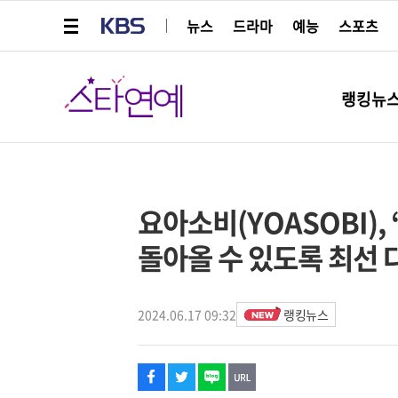
메뉴 열기
KBS
뉴스
드라마
예능
스포츠
스타연예
랭킹뉴
페이스북
트위터
네이버
URL복사
글씨 작게보기
글씨 크게보기
해시태그
요아소비(YOASOBI), 
돌아올 수 있도록 최선 
2024.06.17 09:32
랭킹뉴스