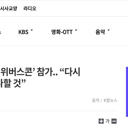
시사교양
라디오
더보기
더보기
더보기
스
KBS
영화-OTT
음악
‘위버스콘’ 참가.. “다시
다할 것”
음악
K팝뉴스
가