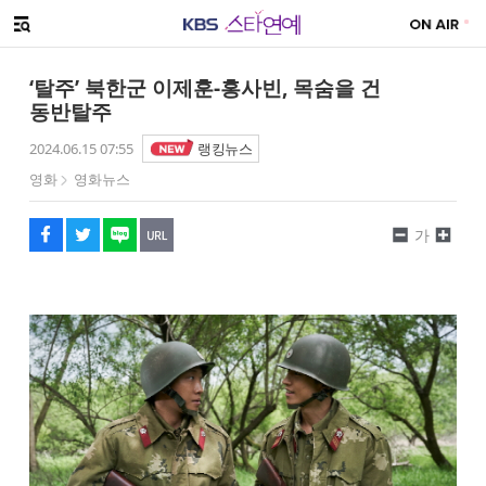
SNS 공유하기
해시태그
메뉴 열기
페이스북
트위터
네이버
URL복사
글씨 작게보기
글씨 크게보기
‘탈주’ 북한군 이제훈-홍사빈, 목숨을 건
동반탈주
2024.06.15 07:55
랭킹뉴스
영화
영화뉴스
가