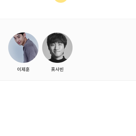
starbox
이제훈
홍사빈