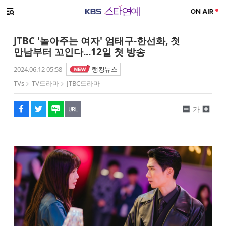
SNS 공유하기
해시태그
메뉴 열기
페이스북
트위터
네이버
URL복사
글씨 작게보기
글씨 크게보기
JTBC '놀아주는 여자' 엄태구-한선화, 첫
만남부터 꼬인다...12일 첫 방송
2024.06.12 05:58
랭킹뉴스
TVs
TV드라마
JTBC드라마
가