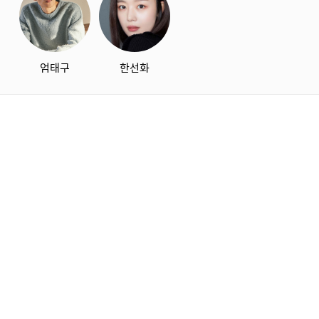
엄태구
한선화