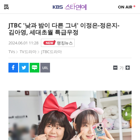
SNS 공유하기
해시태그
메뉴 열기
페이스북
트위터
네이버
URL복사
글씨 작게보기
글씨 크게보기
JTBC '낮과 밤이 다른 그녀' 이정은-정은지-
김아영, 세대초월 특급우정
2024.06.01 11:28
랭킹뉴스
TVs
TV드라마
JTBC드라마
가