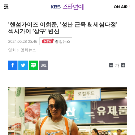
SNS 공유하기
해시태그
메뉴 열기
페이스북
트위터
네이버
URL복사
글씨 작게보기
글씨 크게보기
'핸섬가이즈 이희준, '성난 근육 & 세심다정'
섹시가이 ‘상구’ 변신
2024.05.23 05:46
랭킹뉴스
영화
영화뉴스
가