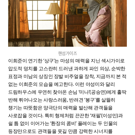
핸섬가이즈
이희준이 연기한 ‘상구’는 마성의 매력을 지닌 섹시가이로
압도적 덩치를 고스란히 드러낸 과하게 파인 의상, 순박한
표정과 미남의 상징인 장발 비주얼을 장착, 지금까지 본 적
없는 이희준의 모습을 예고한다. 이런 야성미와 달리
드림하우스에 우연히 찾아온 손님 ‘미나’(공승연)에게 홀딱
반해 튀어나오는 사랑스러움, 반려견 ‘봉구’를 살뜰히
챙기는 따뜻함은 양극단의 매력을 발산해 관객들을
사로잡을 것이다. 특히 형제처럼 끈끈한 ‘재필’(이성민)과
쉴 틈 없이 이어가는 ‘환장의 콤비’ 플레이는 두 인물의
등장만으로도 관객들을 웃길 만큼 강력한 시너지를