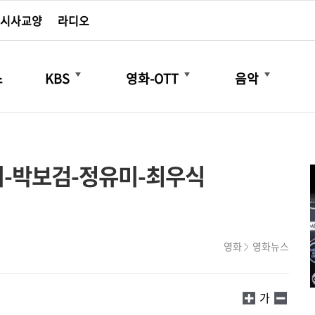
시사교양
라디오
더보기
더보기
더보기
스
KBS
영화-OTT
음악
지-박보검-정유미-최우식
영화
영화뉴스
가