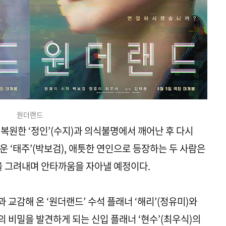
원더랜드
복원한 ‘정인’(수지)과 의식불명에서 깨어난 후 다시
 ‘태주’(박보검), 애틋한 연인으로 등장하는 두 사람은
을 그려내며 안타까움을 자아낼 예정이다.
교감해 온 ‘원더랜드’ 수석 플래너 ‘해리’(정유미)와
 비밀을 발견하게 되는 신입 플래너 ‘현수’(최우식)의