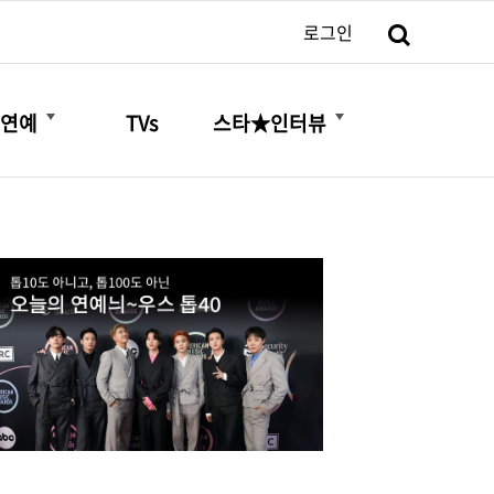
검색
로그인
더보기
더보기
연예
TVs
스타★인터뷰