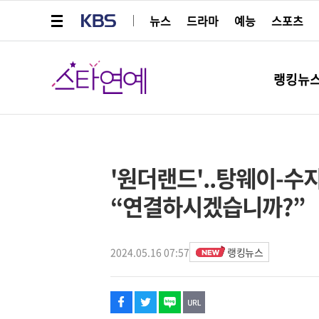
메뉴 열기
KBS
뉴스
드라마
예능
스포츠
스타연예
랭킹뉴
페이스북
트위터
네이버
URL복사
글씨 작게보기
글씨 크게보기
해시태그
스타박스
'원더랜드'..탕웨이-수
“연결하시겠습니까?”
2024.05.16 07:57
랭킹뉴스