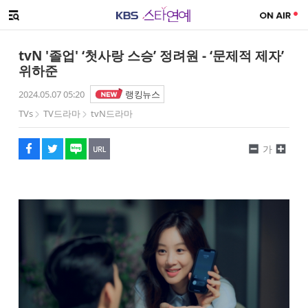
SNS 공유하기
해시태그
메뉴 열기
페이스북
트위터
네이버
URL복사
글씨 작게보기
글씨 크게보기
tvN '졸업' ‘첫사랑 스승’ 정려원 - ‘문제적 제자’
위하준
2024.05.07 05:20
랭킹뉴스
TVs
TV드라마
tvN드라마
가