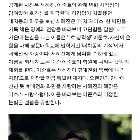
공개된 사진은 서혜진, 이준호의 관계 변화 시작점이
담겨있어 호기심을 자극한다. 어김없이 치열했던
대치동의 하루를 보낸 서혜진은 '대치 체이스' 한 벽면을
가득 채운 명예의 전당을 바라보며 고단함을 달랜다. 그
가운데 눈길을 끄는 이름은 ‘1호 장학생’ 이준호. 자신이 온
힘을 다해 명문대학교에 입학시킨 ‘대치동의 기적’이자
서혜진의 자랑이다. 서혜진에게 남다를 수밖에 없는
이름을 되새겨 보는 순간 이준호가 학원에 나타나 뜻밖의
재회를 한다. 이준호는 서혜진이 휴대전화 목록에 ‘나의
자랑’으로 저장할 만큼 특별한 제자다. 오랜만의 만남에
신난 듯 휴대전화 화면을 자랑하는 서혜진의 해맑은
미소가 사랑스럽다. 이를 바라보는 이준호의 다정한
눈빛은 설렘을 유발한다.