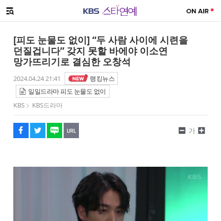
SNS 공유하기
메뉴 열기
페이스북
트위터
네이버
URL복사
글씨 작게보기
글씨 크게보기
[피도 눈물도 없이] “두 사람 사이에 시련을
던질겁니다” 갖지 못할 바에야 이소연
망가뜨리기로 결심한 오창석
2024.04.24 21:41
랭킹뉴스
일일드라마 피도 눈물도 없이
KBS
KBS드라마
가