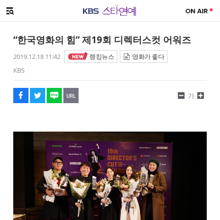
SNS 공유하기
해시태그
메뉴 열기
페이스북
트위터
네이버
URL복사
글씨 작게보기
글씨 크게보기
“한국영화의 힘” 제19회 디렉터스컷 어워즈
2019.12.18 11:42
랭킹뉴스
영화가 좋다
KBS
가