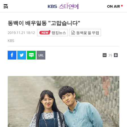
SNS 공유하기
해시태그
메뉴 열기
페이스북
트위터
네이버
URL복사
글씨 작게보기
글씨 크게보기
동백이 배우일동 "고맙습니다"
2019.11.21 18:12
랭킹뉴스
동백꽃 필 무렵
KBS
가