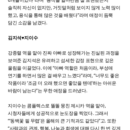
6개월이었다”라며 “용식을 얼마만큼 잘 표현했는지
솔직히 자신이 없지만, 거짓말처럼 보이지 않게 노력 많이
했고, 용식을 통해 많은 것을 배웠다”라며 애정이 듬뿍
담긴 소감을 남겼다.
김지석♥지이수
강종렬 역을 맡아 진짜 아빠로 성장해가는 진실된 과정을
보여준 김지석은 유려하고 섬세한 감정 표현으로 깊은
울림을 이끌었다. 이에 “아빠 역할은 처음이라, 부성애
연기를 하면서 많은 걸 배우고 느꼈다”라며, “너무도 좋은
작품이라 ‘조금 더 오래 했으면 좋았을 텐데’하는 아쉬운
바람이 남는다”는 무한 애정을 드러냈다.
지이수는 콤플렉스로 똘똘 뭉친 제시카 역을 맡아,
시청자들에게 성공적으로 눈도장을 찍었다. 그래서
“‘동백꽃 필 무렵’은 올해의 큰 기적과도 같았다”고. 또한
“사람과의 관계, 행복, 나눔과 희생에 대해 다시 한 번 깊게