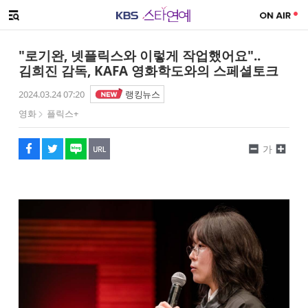
SNS 공유하기
해시태그
메뉴 열기
페이스북
트위터
네이버
URL복사
글씨 작게보기
글씨 크게보기
"로기완, 넷플릭스와 이렇게 작업했어요"..
김희진 감독, KAFA 영화학도와의 스페셜토크
2024.03.24 07:20
랭킹뉴스
영화
플릭스+
가