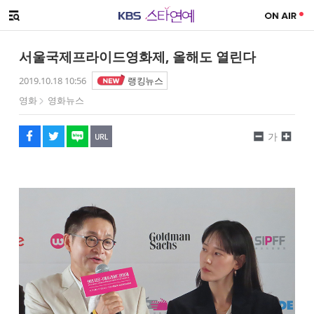
SNS 공유하기
해시태그
메뉴 열기
페이스북
트위터
네이버
URL복사
글씨 작게보기
글씨 크게보기
서울국제프라이드영화제, 올해도 열린다
2019.10.18 10:56
랭킹뉴스
영화
영화뉴스
가