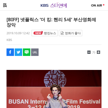
SNS 공유하기
해시태그
메뉴 열기
페이스북
트위터
네이버
URL복사
글씨 작게보기
글씨 크게보기
[BIFF] 넷플릭스 ‘더 킹: 헨리 5세’ 부산영화제
장악
2019.10.09 12:42
랭킹뉴스
영화가 좋다
KBS
가