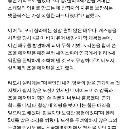
좋은 기억으로 남았다. <더 킹: 헨리 5세>만큼 거대한
스케일의 영화를 만드는 데 창작자의 자유를 보장하는
넷플릭스는 가장 적합한 파트너였다”고 답했다.
이어 “티모시 샬라메는 정말 흔치 않은 배우다. 캐스팅을
시작할 당시 <콜 미 바이 유어 네임>이 막 개봉했는데,
이런 배우를 발견하게 되어 무척 기뻤다. 각본을 함께 쓴
조엘 에저턴은 예전부터 셰익스피어 연극에서 헨리 5세
역할을 완벽하게 소화해 낸 것으로 유명하다”며 티모시
샬라메와 조엘 에저턴을 소개했다.
티모시 샬라메는 “미국인인 내가 영국의 왕을 연기하는 것
자체가 쉽지 않은 도전이었지만 데이비드 미쇼 감독과
조엘 에저턴이 함께 쓴 각본이 너무나 훌륭했다. 연기
학교를 다닐 때 항상 내 역량을 벗어나는 힘든 배역을
맡으라고 배웠다. 힘들지만 보람찬 경험이었다”며 헨리
5세를 맡은 소감을 밝혔다. 도전을 두려워하지 않은 그의
노력에 답하듯 베니스국제영화제에서 첫선을 보인 이후