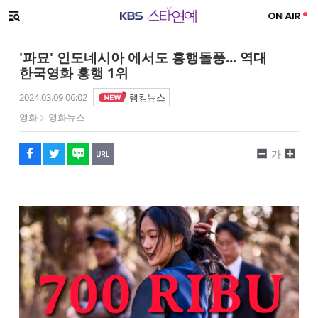
SNS 공유하기
해시태그
메뉴 열기
페이스북
트위터
네이버
URL복사
글씨 작게보기
글씨 크게보기
'파묘' 인도네시아 에서도 흥행돌풍... 역대
한국영화 흥행 1위
2024.03.09 06:02
랭킹뉴스
영화
영화뉴스
가