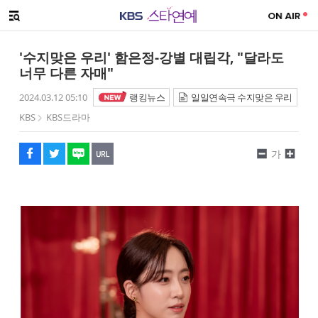
SNS 공유하기
메뉴 열기
페이스북
트위터
네이버
URL복사
글씨 작게보기
글씨 크게보기
'수지맞은 우리' 함은정-강별 대립각, "달라도
너무 다른 자매"
2024.03.12 05:10
랭킹뉴스
일일연속극 수지맞은 우리
KBS
KBS드라마
가