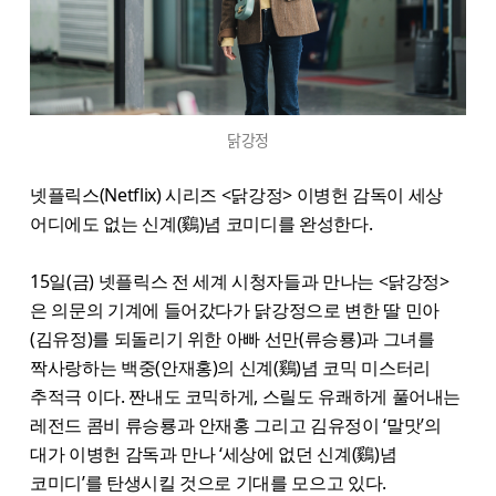
닭강정
넷플릭스(Netflix) 시리즈 <닭강정> 이병헌 감독이 세상
어디에도 없는 신계(鷄)념 코미디를 완성한다.
15일(금) 넷플릭스 전 세계 시청자들과 만나는 <닭강정>
은 의문의 기계에 들어갔다가 닭강정으로 변한 딸 민아
(김유정)를 되돌리기 위한 아빠 선만(류승룡)과 그녀를
짝사랑하는 백중(안재홍)의 신계(鷄)념 코믹 미스터리
추적극 이다. 짠내도 코믹하게, 스릴도 유쾌하게 풀어내는
레전드 콤비 류승룡과 안재홍 그리고 김유정이 ‘말맛’의
대가 이병헌 감독과 만나 ‘세상에 없던 신계(鷄)념
코미디’를 탄생시킬 것으로 기대를 모으고 있다.