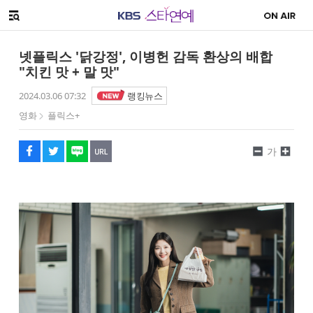
SNS 공유하기
해시태그
메뉴 열기
페이스북
트위터
네이버
URL복사
글씨 작게보기
글씨 크게보기
넷플릭스 '닭강정', 이병헌 감독 환상의 배합
"치킨 맛 + 말 맛"
2024.03.06 07:32
랭킹뉴스
영화
플릭스+
가