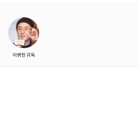
starbox
이병헌 감독