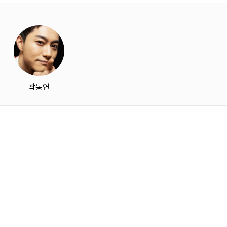
starbox
곽동연