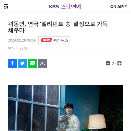
SNS 공유하기
메뉴 열기
페이스북
트위터
네이버
URL복사
글씨 작게보기
글씨 크게보기
곽동연, 연극 ‘엘리펀트 송’ 열정으로 가득
채우다
2024.02.28 06:56
랭킹뉴스
연예
스타
가