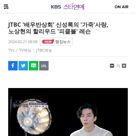
SNS 공유하기
해시태그
메뉴 열기
페이스북
트위터
네이버
URL복사
글씨 작게보기
글씨 크게보기
JTBC '배우반상회' 신성록의 '가죽'사랑,
노상현의 할리우드 '피클볼' 레슨
2024.02.21 08:58
랭킹뉴스
TVs
TV예능
JTBC예능
가