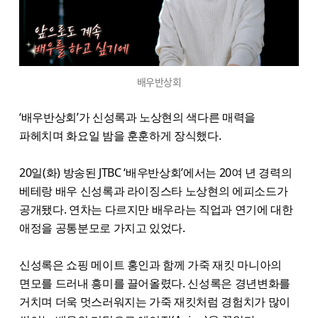
배우반상회
‘배우반상회’가 신성록과 노상현의 색다른 매력을
파헤치며 화요일 밤을 훈훈하게 장식했다.
20일(화) 방송된 JTBC ‘배우반상회’에서는 20여 년 경력의
베테랑 배우 신성록과 라이징스타 노상현의 에피소드가
공개됐다. 연차는 다르지만 배우라는 직업과 연기에 대한
애정을 공통분모로 가지고 있었다.
신성록은 쇼핑 메이트 홍인과 함께 가죽 재킷 마니아의
면모를 드러내 흥미를 끌어올렸다. 신성록은 경년변화를
거치며 더욱 멋스러워지는 가죽 재킷처럼 경험치가 많이