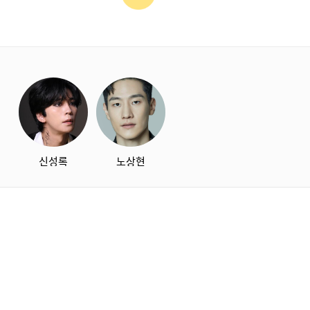
starbox
신성록
노상현