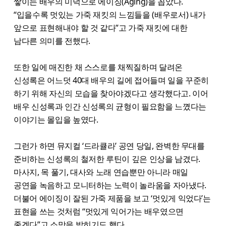
쌓이는 배우의 미덕으로 에이징(Aging)을 꼽았다.
“입을수록 멋있는 가죽 재킷의 느낌들을 (배우로서) 내가
앞으로 표현해내야 할 것 같다”고 가죽 재킷에 대한
남다른 의미를 전했다.
또한 일에 매진한 채 스스로를 채찍질하며 달려온
신성록은 어느덧 40대 배우의 길에 접어들며 일을 꾸준히
하기 위해 자신의 모습을 찾아야겠다고 생각했다고. 이어
배우 신성록과 인간 신성록의 균형이 필요함을 느꼈다는
이야기는 몰입을 높였다.
그런가 하면 뮤지컬 ‘드라큘라’ 공연 당일, 완벽한 무대를
준비하는 신성록의 철저한 루틴이 깊은 인상을 남겼다.
마사지, 목 풀기, 대사와 노래 연습뿐만 아니라 매일
공연을 녹음하고 모니터하는 노력이 놀라움을 자아냈다.
더불어 에이징이 잘된 가죽 제품을 보고 ‘멋있게 익었다’는
표현을 쓰는 것처럼 “멋있게 익어가는 배우였으면
좋겠다”고 소망을 밝히기도 했다.