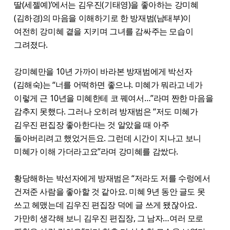
딸(세젤예)’에서는 김우진(기태영)을 좋아하는 강미혜
(김하경)의 마음을 이해하기로 한 방재범(남태부)이
여전히 강미혜 곁을 지키며 그녀를 감싸주는 모습이
그려졌다.
강미혜만을 10년 가까이 바라본 방재범에게 박선자
(김해숙)는 “너를 어떡하면 좋으냐. 미혜가 뭐라고 네가
이렇게 근 10년을 미혜한테 코 꿰여서…”라며 짠한 마음을
감추지 못했다. 그러나 오히려 방재범은 “저도 미혜가
김우진 편집장 좋아한다는 것 알았을 때 아주
돌아버리려고 했었거든요. 그런데 시간이 지나고 보니
미혜가 이해 가더라고요”라며 강미혜를 감쌌다.
황당해하는 박선자에게 방재범은 “저라도 저를 수렁에서
건져준 사람을 좋아할 것 같아요. 미혜 9년 동안 글도 못
쓰고 헤맸는데 김우진 편집장 덕에 글 쓰게 됐잖아요.
가만히 생각해 보니 김우진 편집장, 그 남자…여러 모로