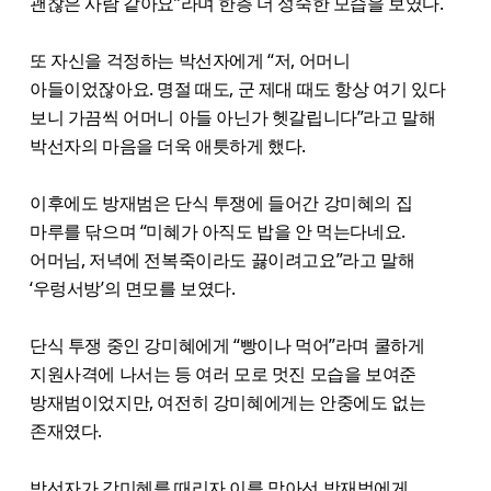
괜찮은 사람 같아요”라며 한층 더 성숙한 모습을 보였다.
또 자신을 걱정하는 박선자에게 “저, 어머니
아들이었잖아요. 명절 때도, 군 제대 때도 항상 여기 있다
보니 가끔씩 어머니 아들 아닌가 헷갈립니다”라고 말해
박선자의 마음을 더욱 애틋하게 했다.
이후에도 방재범은 단식 투쟁에 들어간 강미혜의 집
마루를 닦으며 “미혜가 아직도 밥을 안 먹는다네요.
어머님, 저녁에 전복죽이라도 끓이려고요”라고 말해
‘우렁서방’의 면모를 보였다.
단식 투쟁 중인 강미혜에게 “빵이나 먹어”라며 쿨하게
지원사격에 나서는 등 여러 모로 멋진 모습을 보여준
방재범이었지만, 여전히 강미혜에게는 안중에도 없는
존재였다.
박선자가 강미혜를 때리자 이를 막아선 방재범에게