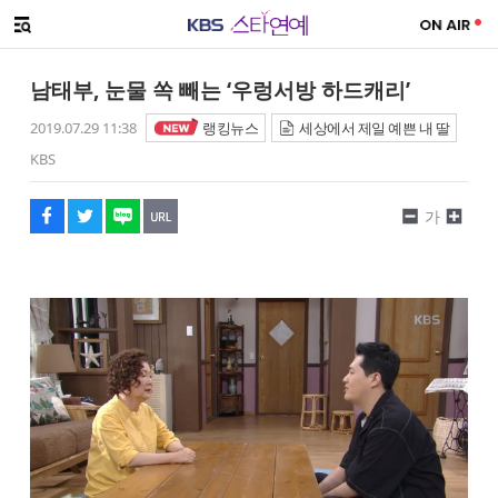
SNS 공유하기
해시태그
메뉴 열기
페이스북
트위터
네이버
URL복사
글씨 작게보기
글씨 크게보기
남태부, 눈물 쏙 빼는 ‘우렁서방 하드캐리’
2019.07.29 11:38
랭킹뉴스
세상에서 제일 예쁜 내 딸
KBS
가