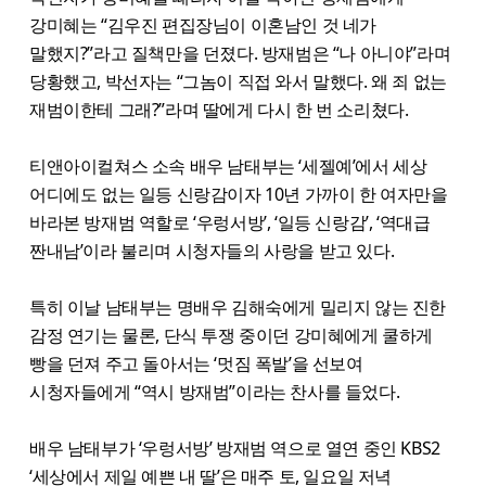
강미혜는 “김우진 편집장님이 이혼남인 것 네가
말했지?”라고 질책만을 던졌다. 방재범은 “나 아니야”라며
당황했고, 박선자는 “그놈이 직접 와서 말했다. 왜 죄 없는
재범이한테 그래?”라며 딸에게 다시 한 번 소리쳤다.
티앤아이컬쳐스 소속 배우 남태부는 ‘세젤예’에서 세상
어디에도 없는 일등 신랑감이자 10년 가까이 한 여자만을
바라본 방재범 역할로 ‘우렁서방’, ‘일등 신랑감’, ‘역대급
짠내남’이라 불리며 시청자들의 사랑을 받고 있다.
특히 이날 남태부는 명배우 김해숙에게 밀리지 않는 진한
감정 연기는 물론, 단식 투쟁 중이던 강미혜에게 쿨하게
빵을 던져 주고 돌아서는 ‘멋짐 폭발’을 선보여
시청자들에게 “역시 방재범”이라는 찬사를 들었다.
배우 남태부가 ‘우렁서방’ 방재범 역으로 열연 중인 KBS2
‘세상에서 제일 예쁜 내 딸’은 매주 토, 일요일 저녁