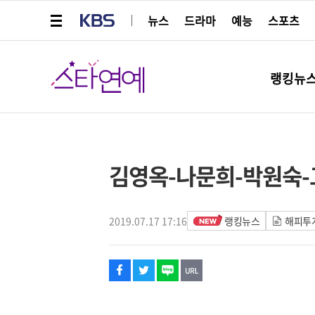
메뉴 열기
KBS
뉴스
드라마
예능
스포츠
스타연예
랭킹뉴
페이스북
트위터
네이버
URL복사
글씨 작게보기
글씨 크게보기
스타박스
김영옥-나문희-박원숙-고
2019.07.17 17:16
랭킹뉴스
해피투