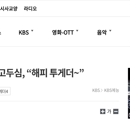
시사교양
라디오
더보기
더보기
더보기
스
KBS
영화-OTT
음악
두심, “해피 투게더~”
KBS
KBS예능
게더4
가