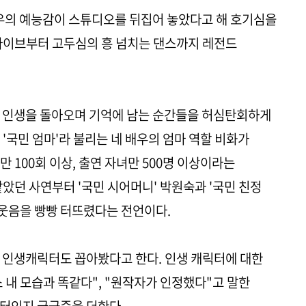
배우의 예능감이 스튜디오를 뒤집어 놓았다고 해 호기심을
라이브부터 고두심의 흥 넘치는 댄스까지 레전드
연기 인생을 돌아오며 기억에 남는 순간들을 허심탄회하게
'국민 엄마'라 불리는 네 배우의 엄마 역할 비화가
 100회 이상, 출연 자녀만 500명 이상이라는
았던 사연부터 '국민 시어머니' 박원숙과 '국민 친정
 웃음을 빵빵 터뜨렸다는 전언이다.
 인생캐릭터도 꼽아봤다고 한다. 인생 캐릭터에 대한
 내 모습과 똑같다", "원작자가 인정했다"고 말한