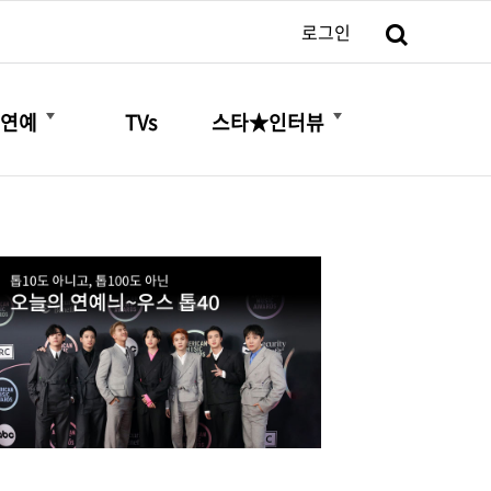
검색
로그인
더보기
더보기
연예
TVs
스타★인터뷰