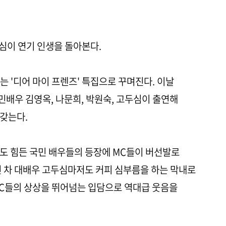
두심이 연기 인생을 돌아본다.
4’는 '디어 마이 프렌즈' 특집으로 꾸며진다. 이날
배우 김영옥, 나문희, 박원숙, 고두심이 출연해
갖는다.
도 힘든 국민 배우들의 등장에 MC들이 버선발로
년 차 대배우 고두심마저도 커피 심부름을 하는 막내로
MC들의 상상을 뛰어넘는 입담으로 역대급 웃음을