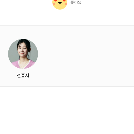
좋아요
starbox
전종서