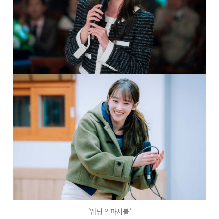
‘웨딩 임파서블’