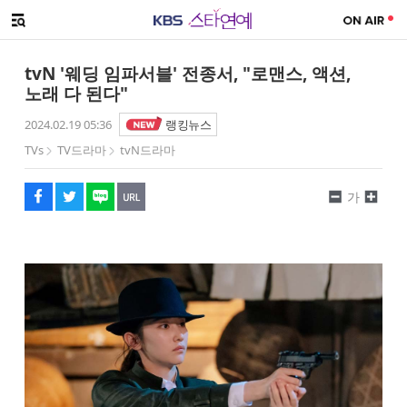
SNS 공유하기
해시태그
메뉴 열기
페이스북
트위터
네이버
URL복사
글씨 작게보기
글씨 크게보기
tvN '웨딩 임파서블' 전종서, "로맨스, 액션,
노래 다 된다"
2024.02.19 05:36
랭킹뉴스
TVs
TV드라마
tvN드라마
가