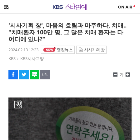
SNS 공유하기
해시태그
메뉴 열기
페이스북
트위터
네이버
URL복사
글씨 작게보기
글씨 크게보기
'시사기획 창', 마음의 흐림과 마주하다, 치매..
"치매환자 100만 명, 그 많은 치매 환자는 다
어디에 있나?"
2024.02.13 12:23
랭킹뉴스
시사기획 창
KBS
KBS시사교양
가