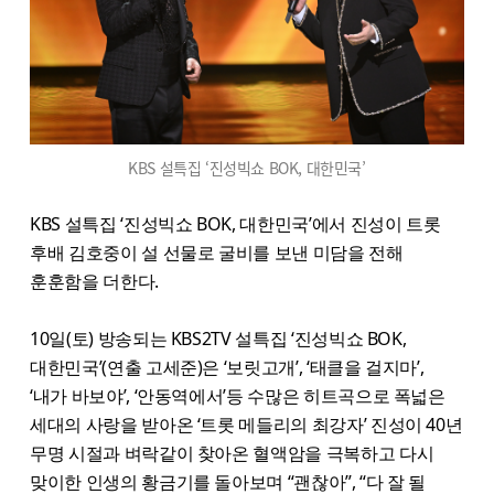
KBS 설특집 ‘진성빅쇼 BOK, 대한민국’
KBS 설특집 ‘진성빅쇼 BOK, 대한민국’에서 진성이 트롯
후배 김호중이 설 선물로 굴비를 보낸 미담을 전해
훈훈함을 더한다.
10일(토) 방송되는 KBS2TV 설특집 ‘진성빅쇼 BOK,
대한민국’(연출 고세준)은 ‘보릿고개’, ‘태클을 걸지마’,
‘내가 바보야’, ‘안동역에서’등 수많은 히트곡으로 폭넓은
세대의 사랑을 받아온 ‘트롯 메들리의 최강자’ 진성이 40년
무명 시절과 벼락같이 찾아온 혈액암을 극복하고 다시
맞이한 인생의 황금기를 돌아보며 “괜찮아”, “다 잘 될