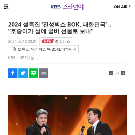
SNS 공유하기
메뉴 열기
페이스북
트위터
네이버
URL복사
글씨 작게보기
글씨 크게보기
2024 설특집 ‘진성빅쇼 BOK, 대한민국’ ..
“호중이가 설에 굴비 선물로 보내”
2024.02.10 00:01
랭킹뉴스
설 특집 진성 빅쇼 복(BOK), 대한민국
KBS
KBS예능
가